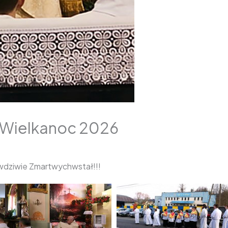
e! Wielkanoc 2026
awdziwie Zmartwychwstał!!!