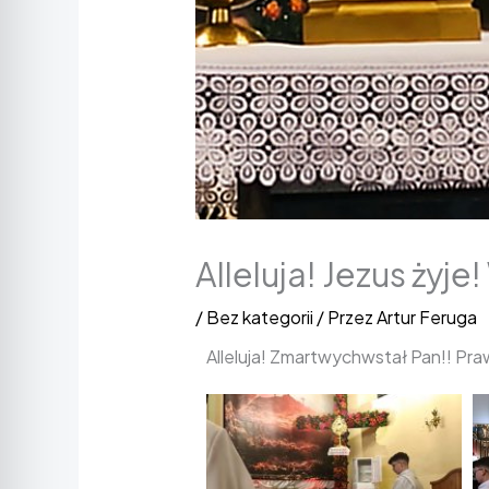
Alleluja! Jezus żyj
/
Bez kategorii
/ Przez
Artur Feruga
Alleluja! Zmartwychwstał Pan!! Pr