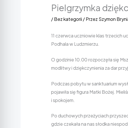
Pielgrzymka dziękc
/
Bez kategorii
/ Przez
Szymon Brynia
11 czerwca uczniowie klas trzecich u
Podhala w Ludzmierzu.
O godzinie 10.00 rozpoczęła się Msza
modlitwy i dziękczynienia za dar przy
Podczas pobytu w sanktuarium wysłuc
pojawiła się figura Matki Bożej. Mi
i spokojem.
Po duchowych przeżyciach przyszedł
gdzie czekała na nas słodka niespodz