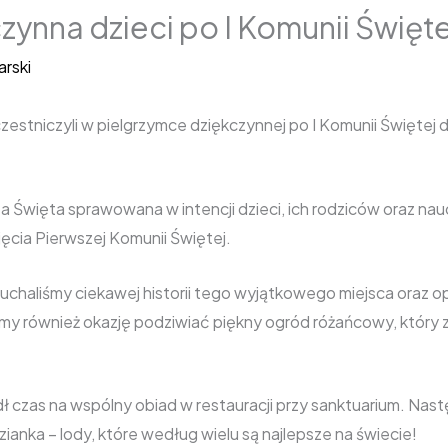
zynna dzieci po I Komunii Święte
rski
czestniczyli w pielgrzymce dziękczynnej po I Komunii Świętej
 Święta sprawowana w intencji dzieci, ich rodziców oraz nauc
jęcia Pierwszej Komunii Świętej.
haliśmy ciekawej historii tego wyjątkowego miejsca oraz op
eliśmy również okazję podziwiać piękny ogród różańcowy, któr
 czas na wspólny obiad w restauracji przy sanktuarium. Nast
ianka – lody, które według wielu są najlepsze na świecie!