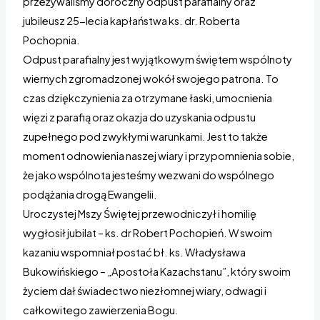
przeżywaliśmy doroczny odpust parafialny oraz
jubileusz 25-lecia kapłaństwa ks. dr. Roberta
Pochopnia.
Odpust parafialny jest wyjątkowym świętem wspólnoty
wiernych zgromadzonej wokół swojego patrona. To
czas dziękczynienia za otrzymane łaski, umocnienia
więzi z parafią oraz okazja do uzyskania odpustu
zupełnego pod zwykłymi warunkami. Jest to także
moment odnowienia naszej wiary i przypomnienia sobie,
że jako wspólnota jesteśmy wezwani do wspólnego
podążania drogą Ewangelii.
Uroczystej Mszy Świętej przewodniczył i homilię
wygłosił jubilat – ks. dr Robert Pochopień. W swoim
kazaniu wspomniał postać bł. ks. Władysława
Bukowińskiego – „Apostoła Kazachstanu”, który swoim
życiem dał świadectwo niezłomnej wiary, odwagi i
całkowitego zawierzenia Bogu.