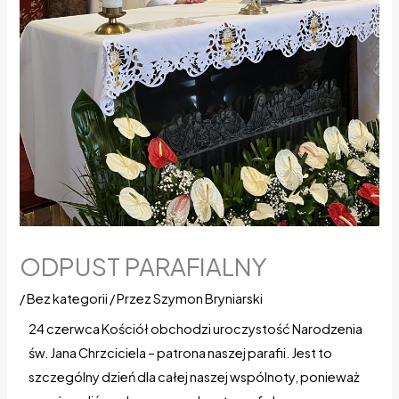
ODPUST PARAFIALNY
/
Bez kategorii
/ Przez
Szymon Bryniarski
24 czerwca Kościół obchodzi uroczystość Narodzenia
św. Jana Chrzciciela – patrona naszej parafii. Jest to
szczególny dzień dla całej naszej wspólnoty, ponieważ