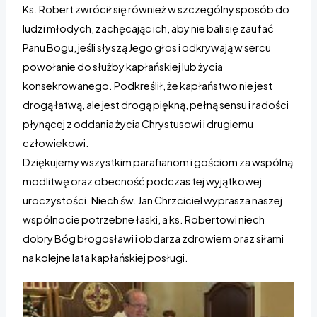
Ks. Robert zwrócił się również w szczególny sposób do
ludzi młodych, zachęcając ich, aby nie bali się zaufać
Panu Bogu, jeśli słyszą Jego głos i odkrywają w sercu
powołanie do służby kapłańskiej lub życia
konsekrowanego. Podkreślił, że kapłaństwo nie jest
drogą łatwą, ale jest drogą piękną, pełną sensu i radości
płynącej z oddania życia Chrystusowi i drugiemu
człowiekowi.
Dziękujemy wszystkim parafianom i gościom za wspólną
modlitwę oraz obecność podczas tej wyjątkowej
uroczystości. Niech św. Jan Chrzciciel wyprasza naszej
wspólnocie potrzebne łaski, a ks. Robertowi niech
dobry Bóg błogosławi i obdarza zdrowiem oraz siłami
na kolejne lata kapłańskiej posługi.